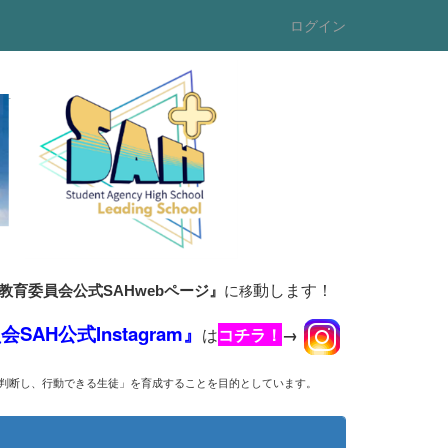
ログイン
動します！
に
移
県教育委員会公式SAHwebページ』
AH公式Instagram』
は
コチラ！
→
判断し、行動できる生徒」を育成することを目的としています。