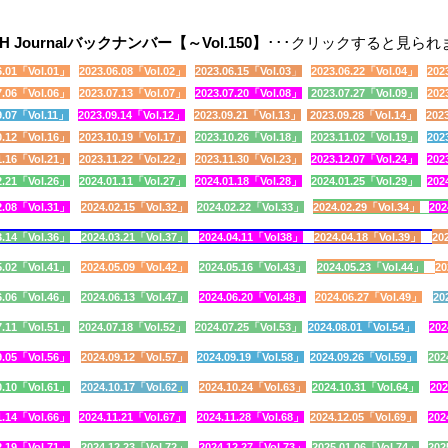
･･･クリックすると見られ
H Journalバックナンバー【～Vol.150】
6.01「Vol.01
」
2023.06.08「Vol.02」
2023.06.15「Vol.03
」
2023.06.22「Vol.04
」
202
7.06「
Vol.06」
2023.07.13「Vol.07」
2023.07.20「Vol.08」
2023.07.27「Vol.09」
202
9.07「Vol.11」
2023.09.14「Vol.12」
2023.09.21「Vol.13」
2023.09.28「Vol.14」
202
0.12「Vol.16」
2023.10.19「Vol.17」
2023.10.26「Vol.18」
2023.11.02「Vol.19」
202
1.16「Vol.21」
2023.11.22「Vol.22
」
2023.11.30「Vol.23」
2023.12.07「Vol.24
」
202
2.21「Vol.26」
2024.01.11「Vol.27」
2024.01.18「Vol.28」
2024.01.25「Vol.29」
202
2.08「Vol.31」
2024.02.15「Vol.32」
2024.02.22「Vol.33」
2024.02.29「Vol.34」
202
3.14「Vol.36」
2024.03.21「Vol.37」
2024.04.11「Vol38」
2024.04.18「Vol.39」
20
5.02「Vol.41
」
2024.05.09「Vol.42」
2024.05.16「Vol.43
」
2024.05.23「Vol.44」
20
6.06「Vol.46」
2024.06.13「Vol.47」
2024.06.20「Vol.48」
2024.06.27「Vol.49」
20
7.11「Vol.51」
2024.07.18「Vol.52」
2024.07.25「Vol.53」
2024.08.01「Vol.54」
202
9.05「Vol.56」
2024.09.12「Vol.57」
2024.09.19「Vol.58」
2024.09.26「Vol.59」
202
0.10「Vol.
61
」
2024.10.17「Vol.62
」
2024.10.24「Vol.63」
2024.10.31「Vol.64」
202
1.14「Vol.66
」
2024.11.21「Vol.67
」
2024.11.28「Vol.68」
2024.12.05「Vol.69
」
202
2.19「Vol.
71
」
2024.12.23「Vol.72」
2024.12.27「Vol.73」
2025.01.06「Vol.74
」
202