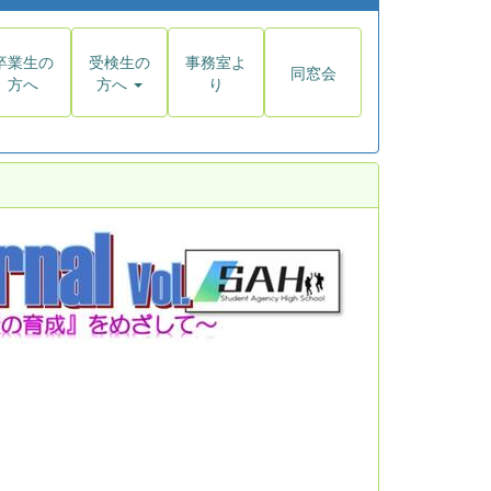
卒業生の
受検生の
事務室よ
同窓会
方へ
方へ
り