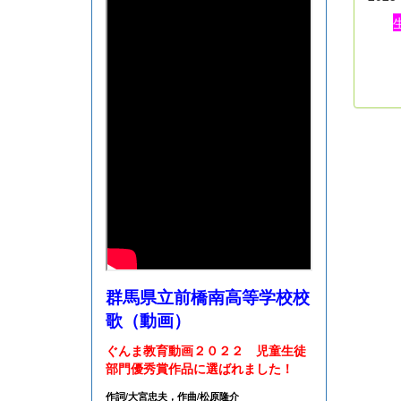
群馬県立前橋南高等学校校
歌（動画）
ぐんま教育動画２０２２ 児童生徒
部門優秀賞作品に選ばれました！
作詞/大宮忠夫，作曲/松原隆介