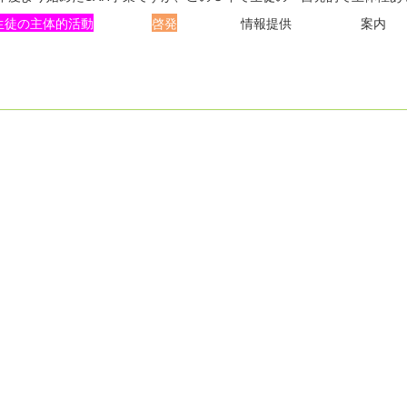
生徒の主体的活動
啓発
情報提供 案内