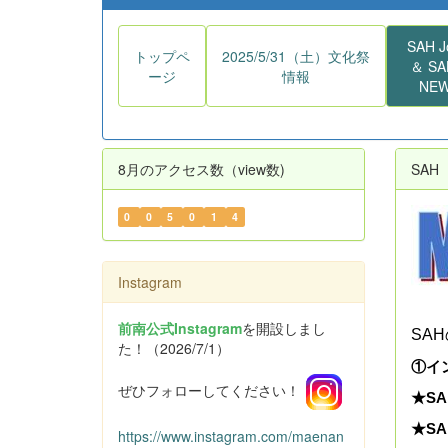
SAH J
トップペ
2025/5/31（土）文化祭
＆ S
ージ
情報
NE
8月のアクセス数（view数)
SAH 
0
0
5
0
1
4
Instagram
前南公式Instagram
を開設しまし
SA
た！（2026/7/1）
①イ
ぜひフォローしてください！
★SA
★SA
https://www.instagram.com/maenan