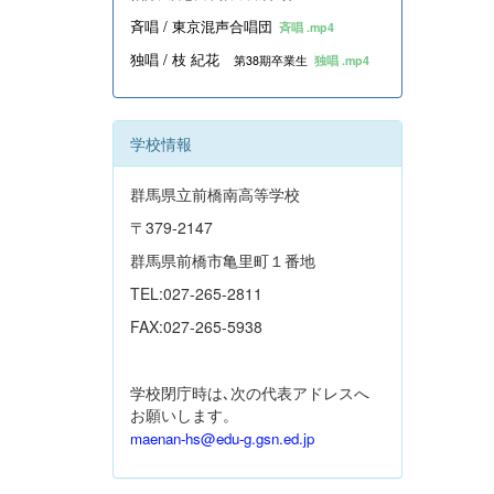
斉唱 / 東京混声合唱団
斉唱 .mp4
独唱 / 枝 紀花
第38期卒業生
独唱 .mp4
学校情報
群馬県立前橋南高等学校
〒379-2147
群馬県前橋市亀里町１番地
TEL:027-265-2811
FAX:027-265-5938
学校閉庁時は､次の代表アドレスへ
お願いします。
maenan-hs@edu-g.gsn.ed.jp