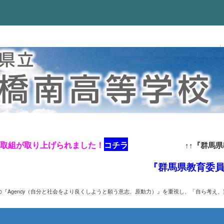
の取組が取り上げられました！
コチラ
↑↑『群馬
『群馬県教育委員会S
『Agency
（自分と社会をより良くしようと願う意志、原動力）』を
重視し、
「自ら考え、