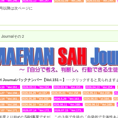
2.06「Vol.146」
2026.02.13「Vol.147」
2026.02.09「Vol.148」
2026.03.02「Vol.149」
51号以降は次ページに
Journalその２
･･･クリックすると見られます
H Journalバックナンバー【Vol.151～】
3.10「Vol.151」
2026.03.11「Vol.152」
2026.03.16「Vol.153」
2026.04.13「Vol.154」
4.27「Vol.156」
2026.04.29「ol.157」
2026.05.01「Vol.158」
2026.05.11「Vol.159」
20
5.14「Vol.161」
2026.05.28「Vol.162」
2026.5.29「Vol.163」
2026.06.01「ol.164」
202
6.08「Vol.166」
2026.06.10「Vol.167」
2026.06.11「Vol.168」
2026.06.12「Vol.169」
7.07「Vol.171」
2026.07.14「Vol.172」
2026.07.15「Vol.173」
23年度より始めたSAH事業ですが、この３年で生徒の「自発的で主体性