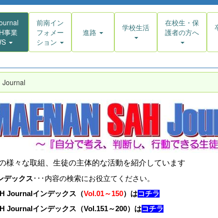
ournal
前南イン
在校生・保
学校生活
AH事業
フォメー
進路
護者の方へ
WS
ション
Journal
Hの様々な取組、生徒の主体的な活動を紹介しています
ンデックス
･･･
内容の検索にお役立てください。
H Journalインデックス（
Vol.01～150
）は
コチラ
H Journalインデックス（Vol.151～200）
は
コチラ