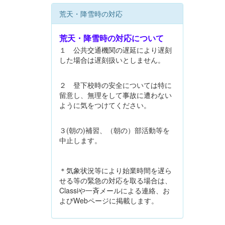
荒天・降雪時の対応
荒天・降雪時の対応について
１ 公共交通機関の遅延により遅刻
した場合は遅刻扱いとしません。
２ 登下校時の安全については特に
留意し、無理をして事故に遭わない
ように気をつけてください。
３(朝の)補習、（朝の）部活動等を
中止します。
＊気象状況等により始業時間を遅ら
せる等の緊急の対応を取る場合は、
Classiや一斉メールによる連絡、お
よびWebページに掲載します。