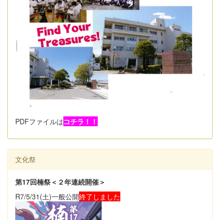
PDFファイルは
コチラ！！
文化祭
第17回楠祭＜２年連続開催＞
R7/5/31(土)一般公開
終了しました