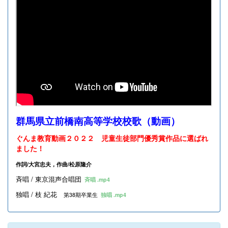
群馬県立前橋南高等学校校歌（動画）
ぐんま教育動画２０２２ 児童生徒部門優秀賞作品に選ばれ
ました！
作詞/大宮忠夫，作曲/松原隆介
斉唱 / 東京混声合唱団
斉唱 .mp4
独唱 / 枝 紀花
第38期卒業生
独唱 .mp4