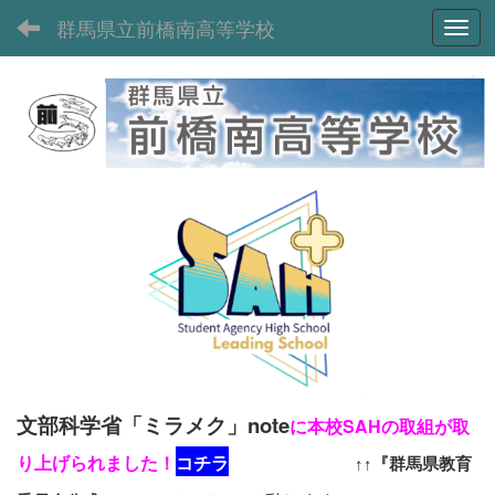
群馬県立前橋南高等学校
Toggl
文部科学省「ミラメク」note
に本校SAHの取組が取
り上げられました！
コチラ
↑↑『群馬県教育