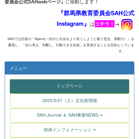
動します！
に
移
委員会公式SAHwebページ』
『群馬県教育委員会SAH公式
Instagram』
は
コチラ！
→
SAHでは生徒の『Agency
（自分と社会をより良くしようと願う意志、原動力）』を
重視し、
「自ら考え、判断し、行動できる生徒」を育成することを目的としていま
す。
メニュー
トップページ
2025/5/31（土）文化祭情報
SAH Journal ＆ SAH事業NEWS
前南インフォメーション