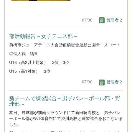
07/30
管理者２
部活動報告～女子テニス部～
前橋市ジュニアテニス大会@前橋総合運動公園テニスコート
◎個人戦 結果
U16（高2以上対象） 2位、3位
U15（高1対象） 3位
07/30
管理者２
新チームで練習試合～男子バレーボール部・野
球部～
本日、野球部が前南グラウンドにて新田暁高校と、男子バレ
ーボール部が第1体育館にて渋川高校と練習試合をおこないま
した。