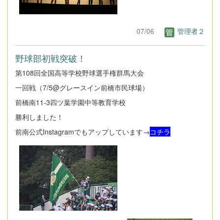
07/06
管理者２
野球部初戦突破！
第108回全国高等学校野球選手権群馬大会
一回戦（7/5@グレースイン前橋市民球場）
前橋南11-3四ツ葉学園中等教育学校
勝利しました！
前南公式Instagramでもアップしています→
コチラ