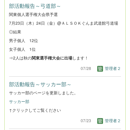
部活動報告～弓道部～
関東個人選手権大会県予選
7月23日（木）24日（金）@ＡＬＳＯＫぐんま武道館弓道場
◎結果
男子個人 12位
女子個人 1位
⇒2人は秋の
関東選手権大会に出場
します！
07/28
管理者２
部活動報告～サッカー部～
サッカー部のページを更新しました。
サッカー部
↑クリックしてご覧ください
07/23
管理者２