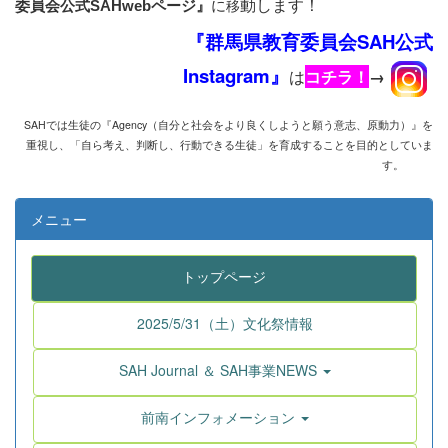
動します！
に
移
委員会公式SAHwebページ』
『群馬県教育委員会SAH公式
Instagram』
は
コチラ！
→
SAHでは生徒の『Agency
（自分と社会をより良くしようと願う意志、原動力）』を
重視し、
「自ら考え、判断し、行動できる生徒」を育成することを目的としていま
す。
メニュー
トップページ
2025/5/31（土）文化祭情報
SAH Journal ＆ SAH事業NEWS
前南インフォメーション