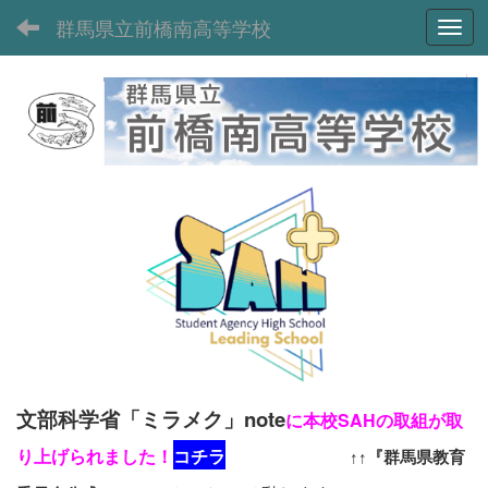
群馬県立前橋南高等学校
Toggl
文部科学省「ミラメク」note
に本校SAHの取組が取
り上げられました！
コチラ
↑↑『群馬県教育