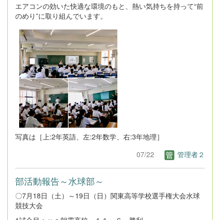
エアコンの効いた快適な環境のもと、熱い気持ちを持って“前
のめり”に取り組んでいます。
写真は［上:2年英語、左:2年数学、右:3年地理］
07/22
管理者２
部活動報告～水球部～
〇7月18日（土）～19日（日）関東高等学校選手権大会水球
競技大会
1試合目：ｖｓ朝霞高校 １１－６ 勝利