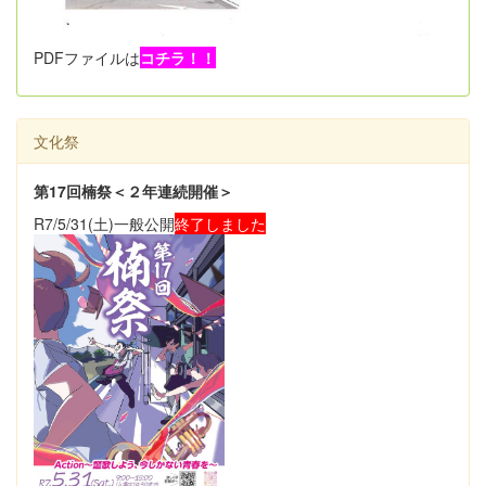
PDFファイルは
コチラ！！
文化祭
第17回楠祭＜２年連続開催＞
R7/5/31(土)一般公開
終了しました