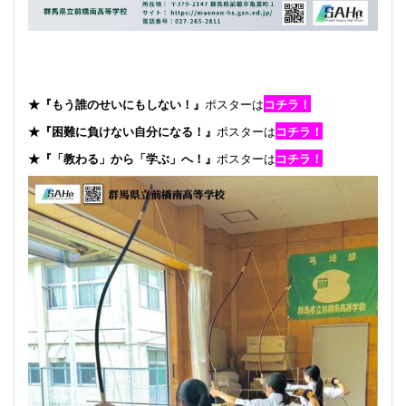
★『もう誰のせいにもしない！』
ポスターは
コチラ！
★『困難に負けない自分になる！』
ポスターは
コチラ！
★『「教わる」から「学ぶ」へ！』
ポスターは
コチラ！