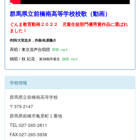
群馬県立前橋南高等学校校歌（動画）
ぐんま教育動画２０２２ 児童生徒部門優秀賞作品に選ばれ
ました！
作詞/大宮忠夫，作曲/松原隆介
斉唱 / 東京混声合唱団
斉唱 .mp4
独唱 / 枝 紀花
第38期卒業生
独唱 .mp4
学校情報
群馬県立前橋南高等学校
〒379-2147
群馬県前橋市亀里町１番地
TEL:027-265-2811
FAX:027-265-5938