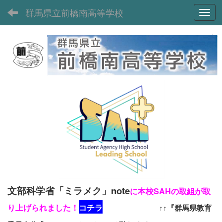
群馬県立前橋南高等学校
Toggl
文部科学省「ミラメク」note
に本校SAHの取組が取
り上げられました！
コチラ
↑↑『群馬県教育