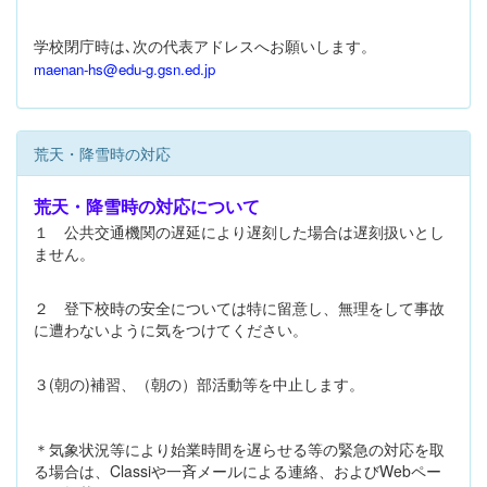
学校閉庁時は､次の代表アドレスへお願いします。
maenan-hs@edu-g.gsn.ed.jp
荒天・降雪時の対応
荒天・降雪時の対応について
１ 公共交通機関の遅延により遅刻した場合は遅刻扱いとし
ません。
２ 登下校時の安全については特に留意し、無理をして事故
に遭わないように気をつけてください。
３(朝の)補習、（朝の）部活動等を中止します。
＊気象状況等により始業時間を遅らせる等の緊急の対応を取
る場合は、Classiや一斉メールによる連絡、およびWebペー