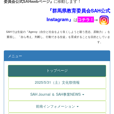
動します！
に
移
委員会公式SAHwebページ』
『群馬県教育委員会SAH公式
Instagram』
は
コチラ！
→
SAHでは生徒の『Agency
（自分と社会をより良くしようと願う意志、原動力）』を
重視し、
「自ら考え、判断し、行動できる生徒」を育成することを目的としていま
す。
メニュー
トップページ
2025/5/31（土）文化祭情報
SAH Journal ＆ SAH事業NEWS
前南インフォメーション