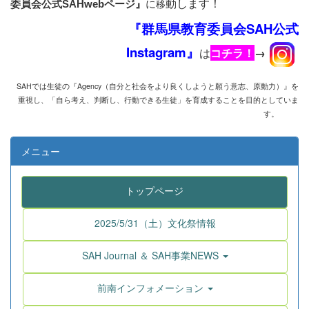
動します！
に
移
委員会公式SAHwebページ』
『群馬県教育委員会SAH公式
Instagram』
は
コチラ！
→
SAHでは生徒の『Agency
（自分と社会をより良くしようと願う意志、原動力）』を
重視し、
「自ら考え、判断し、行動できる生徒」を育成することを目的としていま
す。
メニュー
トップページ
2025/5/31（土）文化祭情報
SAH Journal ＆ SAH事業NEWS
前南インフォメーション