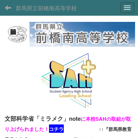
群馬県立前橋南高等学校
Toggl
文部科学省「ミラメク」note
に本校SAHの取組が取
り上げられました！
コチラ
↑↑『群馬県教育