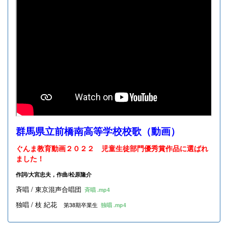
群馬県立前橋南高等学校校歌（動画）
ぐんま教育動画２０２２ 児童生徒部門優秀賞作品に選ばれ
ました！
作詞/大宮忠夫，作曲/松原隆介
斉唱 / 東京混声合唱団
斉唱 .mp4
独唱 / 枝 紀花
第38期卒業生
独唱 .mp4