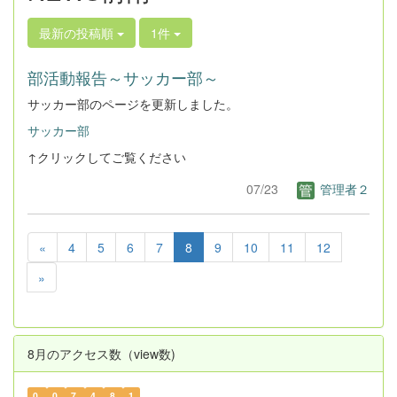
最新の投稿順
1件
部活動報告～サッカー部～
サッカー部のページを更新しました。
サッカー部
↑クリックしてご覧ください
07/23
管理者２
«
4
5
6
7
8
9
10
11
12
»
8月のアクセス数（view数)
0
0
7
4
8
1