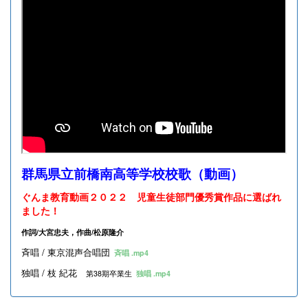
群馬県立前橋南高等学校校歌（動画）
ぐんま教育動画２０２２ 児童生徒部門優秀賞作品に選ばれ
ました！
作詞/大宮忠夫，作曲/松原隆介
斉唱 / 東京混声合唱団
斉唱 .mp4
独唱 / 枝 紀花
第38期卒業生
独唱 .mp4