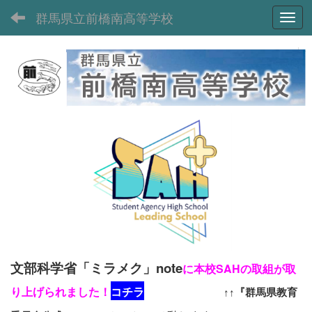
群馬県立前橋南高等学校
Toggl
文部科学省「ミラメク」note
に本校SAHの取組が取
り上げられました！
コチラ
↑↑『群馬県教育