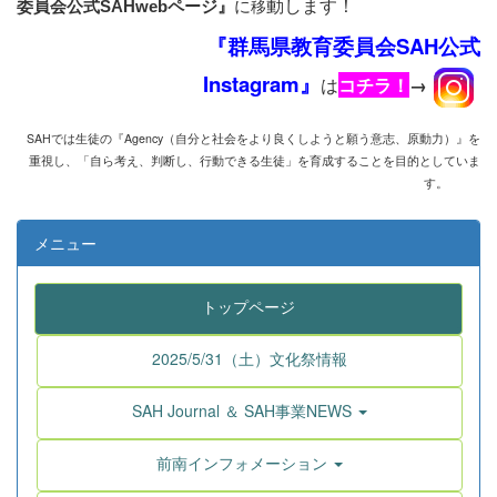
動します！
に
移
委員会公式SAHwebページ』
『群馬県教育委員会SAH公式
Instagram』
は
コチラ！
→
SAHでは生徒の『Agency
（自分と社会をより良くしようと願う意志、原動力）』を
重視し、
「自ら考え、判断し、行動できる生徒」を育成することを目的としていま
す。
メニュー
トップページ
2025/5/31（土）文化祭情報
SAH Journal ＆ SAH事業NEWS
前南インフォメーション