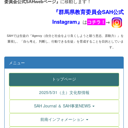
動します！
に
移
委員会公式SAHwebページ』
『群馬県教育委員会SAH公式
Instagram』
は
コチラ！
→
SAHでは生徒の『Agency
（自分と社会をより良くしようと願う意志、原動力）』を
重視し、
「自ら考え、判断し、行動できる生徒」を育成することを目的としていま
す。
メニュー
トップページ
2025/5/31（土）文化祭情報
SAH Journal ＆ SAH事業NEWS
前南インフォメーション