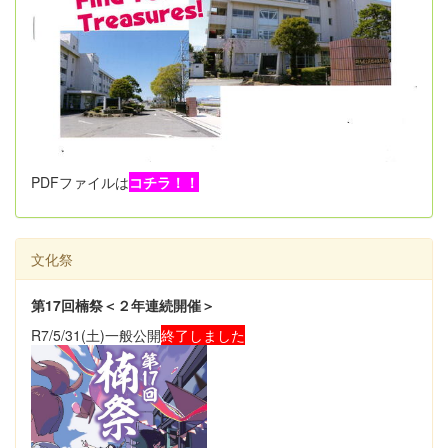
PDFファイルは
コチラ！！
文化祭
第17回楠祭＜２年連続開催＞
R7/5/31(土)一般公開
終了しました