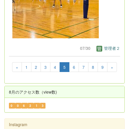
07/30
管理者２
«
1
2
3
4
5
6
7
8
9
»
8月のアクセス数（view数)
0
0
6
2
1
3
Instagram