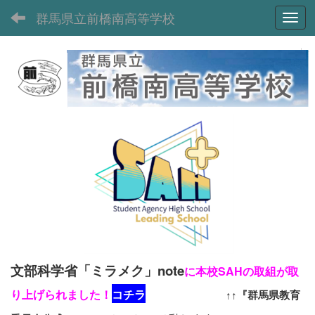
群馬県立前橋南高等学校
Toggl
文部科学省「ミラメク」note
に本校SAHの取組が取
り上げられました！
コチラ
↑↑『群馬県教育