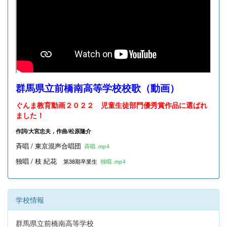
群馬県立前橋南高等学校校歌（動画）
ぐんま教育動画２０２２ 児童生徒部門優秀賞作品に選ばれ
ました！
作詞/大宮忠夫，作曲/松原隆介
斉唱 / 東京混声合唱団
斉唱 .mp4
独唱 / 枝 紀花
第38期卒業生
独唱 .mp4
学校情報
群馬県立前橋南高等学校