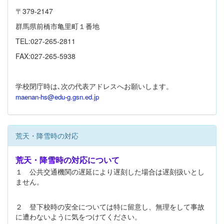
〒379-2147
群馬県前橋市亀里町１番地
TEL:027-265-2811
FAX:027-265-5938
学校閉庁時は､次の代表アドレスへお願いします。
maenan-hs@edu-g.gsn.ed.jp
荒天・降雪時の対応
荒天・降雪時の対応について
１ 公共交通機関の遅延により遅刻した場合は遅刻扱いとし
ません。
２ 登下校時の安全については特に留意し、無理をして事故
に遭わないように気をつけてください。