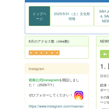
SAH J
トップペ
2025/5/31（土）文化祭
＆ S
ージ
情報
NE
8月のアクセス数（view数)
NEW
0
0
5
5
6
4
1
Instagram
投稿日
前南公式Instagram
を開設しまし
た！（2026/7/1）
総体
ポー
ぜひフォローしてください！
その
ージ
https://www.instagram.com/maenan