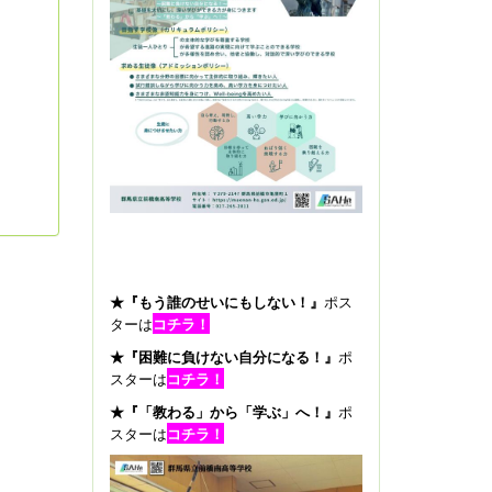
★『もう誰のせいにもしない！』
ポス
ターは
コチラ！
★『困難に負けない自分になる！』
ポ
スターは
コチラ！
★『「教わる」から「学ぶ」へ！』
ポ
スターは
コチラ！