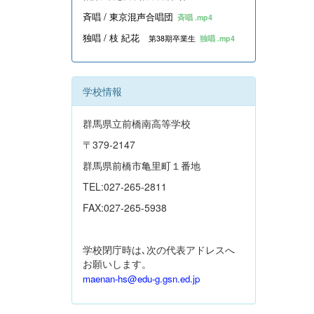
斉唱 / 東京混声合唱団
斉唱 .mp4
独唱 / 枝 紀花
第38期卒業生
独唱 .mp4
学校情報
群馬県立前橋南高等学校
〒379-2147
群馬県前橋市亀里町１番地
TEL:027-265-2811
FAX:027-265-5938
学校閉庁時は､次の代表アドレスへ
お願いします。
maenan-hs@edu-g.gsn.ed.jp