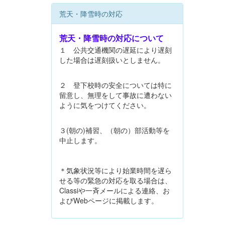
荒天・降雪時の対応
荒天・降雪時の対応について
１ 公共交通機関の遅延により遅刻
した場合は遅刻扱いとしません。
２ 登下校時の安全については特に
留意し、無理をして事故に遭わない
ように気をつけてください。
３(朝の)補習、（朝の）部活動等を
中止します。
＊気象状況等により始業時間を遅ら
せる等の緊急の対応を取る場合は、
Classiや一斉メールによる連絡、お
よびWebページに掲載します。