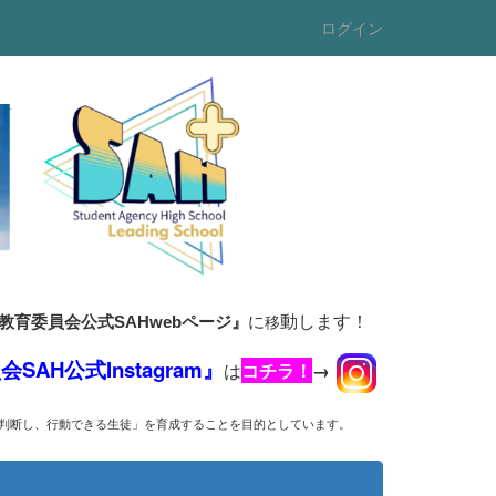
ログイン
動します！
に
移
県教育委員会公式SAHwebページ』
AH公式Instagram』
は
コチラ！
→
判断し、行動できる生徒」を育成することを目的としています。