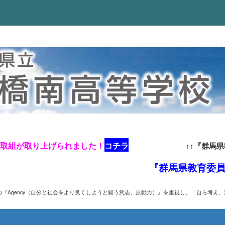
の取組が取り上げられました！
コチラ
↑↑『群馬
『群馬県教育委員会S
『Agency
（自分と社会をより良くしようと願う意志、原動力）』を
重視し、
「自ら考え、