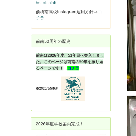
hs_official/
前橋南高校Instagram運用方針→
コ
チラ
前南50周年の歴史
前南は2026年度、51年目へ突入しまし
た。このページは前南の50年を振り返
るページです！
→
コチラ
※2026/3/5更新
2026年度学校案内完成！