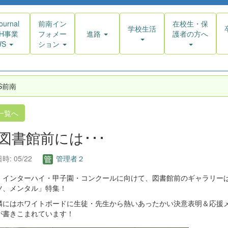
ournal
前南イン
在校生・保
学校生活
AH事業
フォメー
進路
護者の方へ
WS
ション
S前南
一覧へ
. 図書館前には･･･
時: 05/22
管理者２
・インターハイ・甲子園・コンクールに向けて、図書館前のギャラリー
ツ、メンタル」特集！
隣にはホワイトボードに生徒・先生から熱いあったかい決意表明＆応援
が書きこまれています！