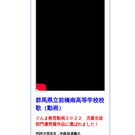
群馬県立前橋南高等学校校
歌（動画）
ぐんま教育動画２０２２ 児童生徒
部門優秀賞作品に選ばれました！
作詞/大宮忠夫，作曲/松原隆介