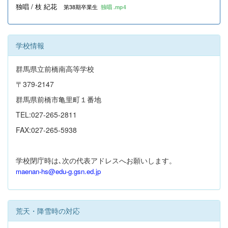
独唱 / 枝 紀花
第38期卒業生
独唱 .mp4
学校情報
群馬県立前橋南高等学校
〒379-2147
群馬県前橋市亀里町１番地
TEL:027-265-2811
FAX:027-265-5938
学校閉庁時は､次の代表アドレスへお願いします。
maenan-hs@edu-g.gsn.ed.jp
荒天・降雪時の対応