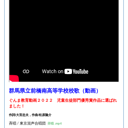
群馬県立前橋南高等学校校歌（動画）
ぐんま教育動画２０２２ 児童生徒部門優秀賞作品に選ばれ
ました！
作詞/大宮忠夫，作曲/松原隆介
斉唱 / 東京混声合唱団
斉唱 .mp4