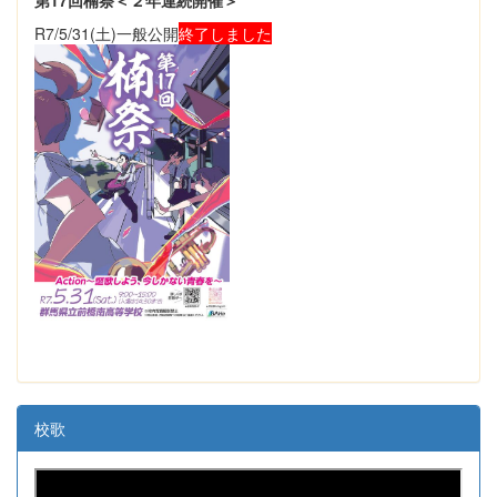
第17回楠祭＜２年連続開催＞
R7/5/31(土)一般公開
終了しました
校歌