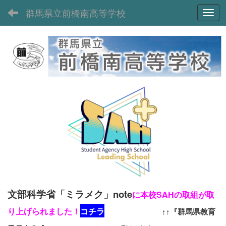
群馬県立前橋南高等学校
Toggl
文部科学省「ミラメク」note
に本校SAHの取組が取
り上げられました！
コチラ
↑↑『群馬県教育