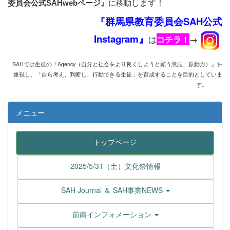
動します！
に
移
委員会公式SAHwebページ』
『群馬県教育委員会SAH公式
Instagram』
は
コチラ！
→
SAHでは生徒の『Agency
（自分と社会をより良くしようと願う意志、原動力）』を
重視し、
「自ら考え、判断し、行動できる生徒」を育成することを目的としていま
す。
メニュー
トップページ
2025/5/31（土）文化祭情報
SAH Journal ＆ SAH事業NEWS
前南インフォメーション