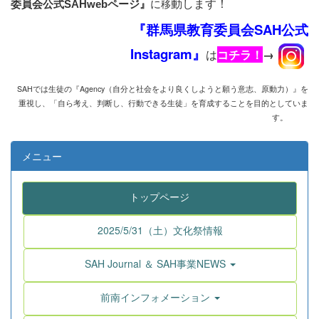
動します！
に
移
委員会公式SAHwebページ』
『群馬県教育委員会SAH公式
Instagram』
は
コチラ！
→
SAHでは生徒の『Agency
（自分と社会をより良くしようと願う意志、原動力）』を
重視し、
「自ら考え、判断し、行動できる生徒」を育成することを目的としていま
す。
メニュー
トップページ
2025/5/31（土）文化祭情報
SAH Journal ＆ SAH事業NEWS
前南インフォメーション