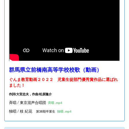
群馬県立前橋南高等学校校歌（動画）
ぐんま教育動画２０２２ 児童生徒部門優秀賞作品に選ばれ
ました！
作詞/大宮忠夫，作曲/松原隆介
斉唱 / 東京混声合唱団
斉唱 .mp4
独唱 / 枝 紀花
第38期卒業生
独唱 .mp4