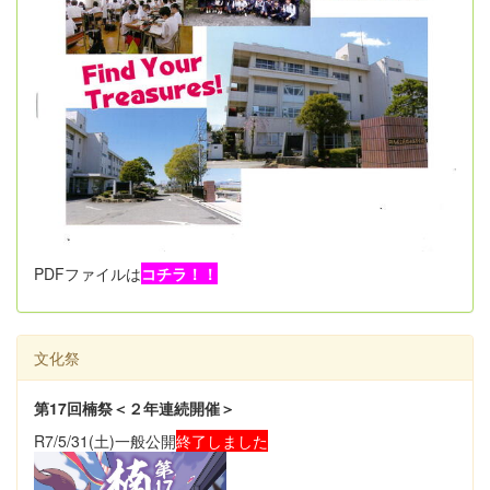
PDFファイルは
コチラ！！
文化祭
第17回楠祭＜２年連続開催＞
R7/5/31(土)一般公開
終了しました