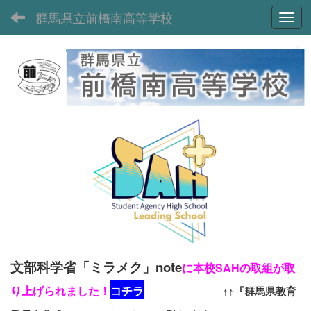
群馬県立前橋南高等学校
Toggl
文部科学省「ミラメク」note
に本校SAHの取組が取
り上げられました！
コチラ
↑↑『群馬県教育