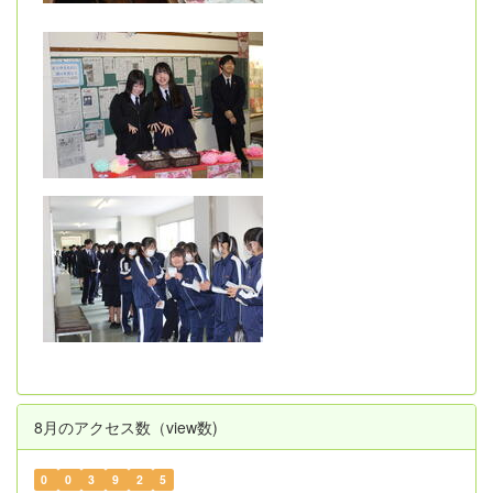
8月のアクセス数（view数)
0
0
3
9
2
5