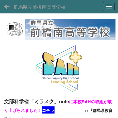
群馬県立前橋南高等学校
Toggl
文部科学省「ミラメク」note
に本校SAHの取組が取
り上げられました！
コチラ
↑↑『群馬県教育