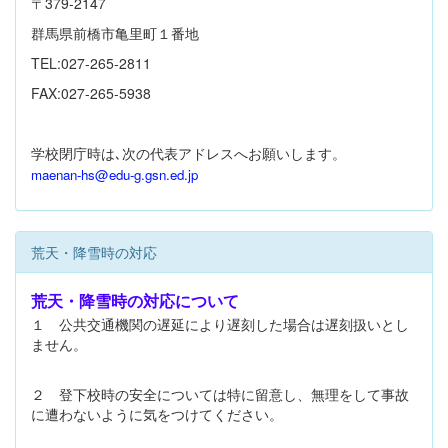
〒379-2147
群馬県前橋市亀里町１番地
TEL:027-265-2811
FAX:027-265-5938
学校閉庁時は､次の代表アドレスへお願いします。
maenan-hs@edu-g.gsn.ed.jp
荒天・降雪時の対応
荒天・降雪時の対応について
１ 公共交通機関の遅延により遅刻した場合は遅刻扱いとし
ません。
２ 登下校時の安全については特に留意し、無理をして事故
に遭わないように気をつけてください。