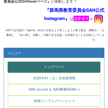
動します！
に
移
委員会公式SAHwebページ』
『群馬県教育委員会SAH公式
Instagram』
は
コチラ！
→
SAHでは生徒の『Agency
（自分と社会をより良くしようと願う意志、原動力）』を
重視し、
「自ら考え、判断し、行動できる生徒」を育成することを目的としていま
す。
メニュー
トップページ
2025/5/31（土）文化祭情報
SAH Journal ＆ SAH事業NEWS
前南インフォメーション