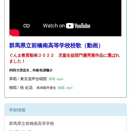
群馬県立前橋南高等学校校歌（動画）
ぐんま教育動画２０２２ 児童生徒部門優秀賞作品に選ばれ
ました！
作詞/大宮忠夫，作曲/松原隆介
斉唱 / 東京混声合唱団
斉唱 .mp4
独唱 / 枝 紀花
第38期卒業生
独唱 .mp4
学校情報
群馬県立前橋南高等学校