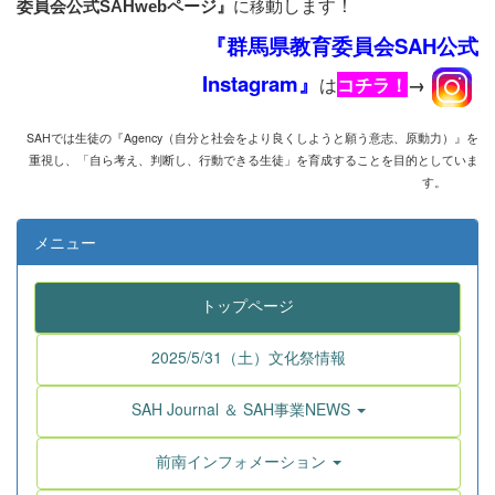
動します！
に
移
委員会公式SAHwebページ』
『群馬県教育委員会SAH公式
Instagram』
は
コチラ！
→
SAHでは生徒の『Agency
（自分と社会をより良くしようと願う意志、原動力）』を
重視し、
「自ら考え、判断し、行動できる生徒」を育成することを目的としていま
す。
メニュー
トップページ
2025/5/31（土）文化祭情報
SAH Journal ＆ SAH事業NEWS
前南インフォメーション