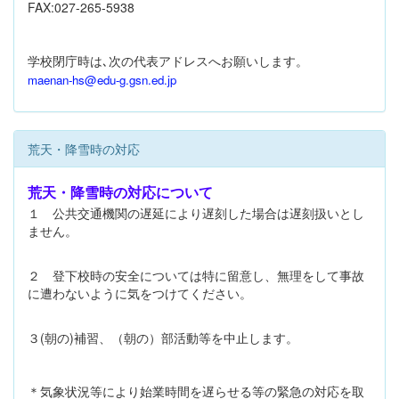
FAX:027-265-5938
学校閉庁時は､次の代表アドレスへお願いします。
maenan-hs@edu-g.gsn.ed.jp
荒天・降雪時の対応
荒天・降雪時の対応について
１ 公共交通機関の遅延により遅刻した場合は遅刻扱いとし
ません。
２ 登下校時の安全については特に留意し、無理をして事故
に遭わないように気をつけてください。
３(朝の)補習、（朝の）部活動等を中止します。
＊気象状況等により始業時間を遅らせる等の緊急の対応を取