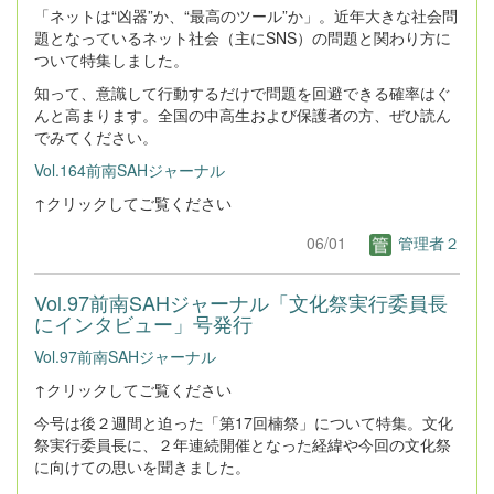
「ネットは“凶器”か、“最高のツール”か」。近年大きな社会問
題となっているネット社会（主にSNS）の問題と関わり方に
ついて特集しました。
知って、意識して行動するだけで問題を回避できる確率はぐ
んと高まります。全国の中高生および保護者の方、ぜひ読ん
でみてください。
Vol.164前南SAHジャーナル
↑クリックしてご覧ください
06/01
管理者２
Vol.97前南SAHジャーナル「文化祭実行委員長
にインタビュー」号発行
Vol.97前南SAHジャーナル
↑クリックしてご覧ください
今号は後２週間と迫った「第17回楠祭」について特集。文化
祭実行委員長に、２年連続開催となった経緯や今回の文化祭
に向けての思いを聞きました。