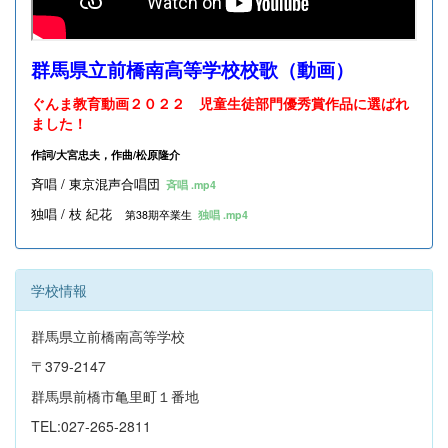
群馬県立前橋南高等学校校歌（動画）
ぐんま教育動画２０２２ 児童生徒部門優秀賞作品に選ばれ
ました！
作詞/大宮忠夫，作曲/松原隆介
斉唱 / 東京混声合唱団
斉唱 .mp4
独唱 / 枝 紀花
第38期卒業生
独唱 .mp4
学校情報
群馬県立前橋南高等学校
〒379-2147
群馬県前橋市亀里町１番地
TEL:027-265-2811