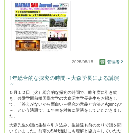
2025/05/15
管理者２
1年総合的な探究の時間～大森学長による講演
～
５月１２日（火）総合的な探究の時間で、昨年度に引き続
き、共愛学園前橋国際大学の大森昭生学長先生をお招きし
て、「答えがないから面白い～探究の意義と方法とAgencyと
～」という演題で、１年生を対象に講演をしていただきまし
た。
大森先生の話は生徒を引き込み、生徒達も前のめりで話を聞
いていました。前南のSAH活動にも理解と協力をしていただ