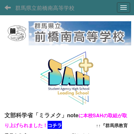
群馬県立前橋南高等学校
Toggl
文部科学省「ミラメク」note
に本校SAHの取組が取
り上げられました！
コチラ
↑↑『群馬県教育