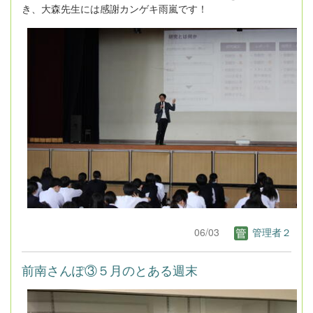
き、大森先生には感謝カンゲキ雨嵐です！
06/03
管理者２
前南さんぽ③５月のとある週末