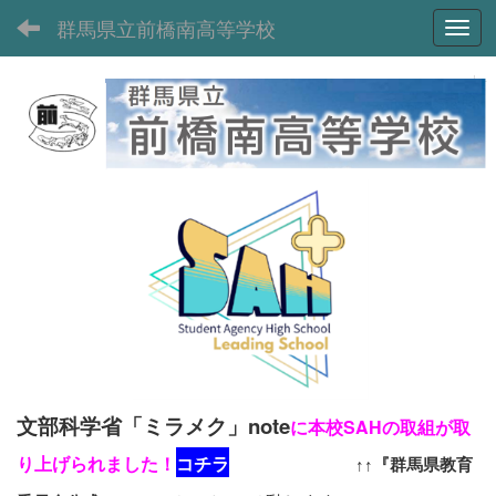
群馬県立前橋南高等学校
Toggl
文部科学省「ミラメク」note
に本校SAHの取組が取
り上げられました！
コチラ
↑↑『群馬県教育