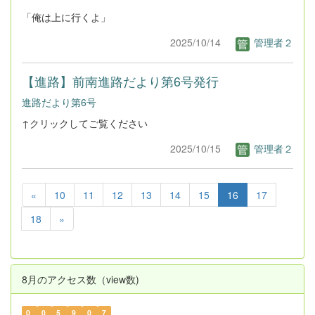
「俺は上に行くよ」
2025/10/14
管理者２
【進路】前南進路だより第6号発行
進路だより第6号
↑クリックしてご覧ください
2025/10/15
管理者２
«
10
11
12
13
14
15
16
17
18
»
8月のアクセス数（view数)
0
0
5
9
0
7