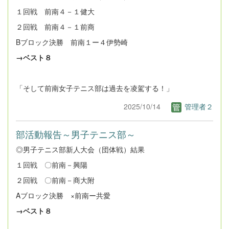
１回戦 前南４－１健大
２回戦 前南４－１前商
Bブロック決勝 前南１ー４伊勢崎
→ベスト８
「そして前南女子テニス部は過去を凌駕する！」
2025/10/14
管理者２
部活動報告～男子テニス部～
◎男子テニス部新人大会（団体戦）結果
１回戦 〇前南－興陽
２回戦 〇前南－商大附
Aブロック決勝 ×前南ー共愛
→ベスト８