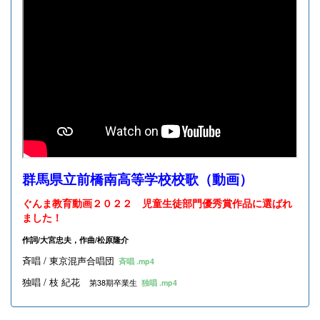
群馬県立前橋南高等学校校歌（動画）
ぐんま教育動画２０２２ 児童生徒部門優秀賞作品に選ばれ
ました！
作詞/大宮忠夫，作曲/松原隆介
斉唱 / 東京混声合唱団
斉唱 .mp4
独唱 / 枝 紀花
第38期卒業生
独唱 .mp4