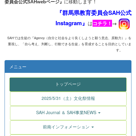
動します！
に
移
委員会公式SAHwebページ』
『群馬県教育委員会SAH公式
Instagram』
は
コチラ！
→
SAHでは生徒の『Agency
（自分と社会をより良くしようと願う意志、原動力）』を
重視し、
「自ら考え、判断し、行動できる生徒」を育成することを目的としていま
す。
メニュー
トップページ
2025/5/31（土）文化祭情報
SAH Journal ＆ SAH事業NEWS
前南インフォメーション