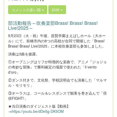
コメントの多い順
20件
部活動報告～吹奏楽部Brass! Brass! Brass!
Live!2025～
9月23日（火・祝）午後、昌賢学園まえばしホール（大ホー
ル）にて、前橋市内の8つの高校が合同で開催した「Brass!
Brass! Brass! Live!2025」に本校吹奏楽部も参加しました。
演奏は3曲を披露。
①オープニングはリフが特徴的な楽曲で、アニメ『ジョジョ
の奇妙な冒険』で勝利確定の場面で使われた「il vento
d'oro」
②ダンス付きで、文化祭、学校説明会でも演奏した「マルマ
ル・モリモリ」
③オーラスは、コール＆レスポンスで観客を巻き込んで「倍
倍FIGHT!」
★当日演奏のダイジェスト版【動画】
→
https://youtu.be/dDe5g-DK5OM