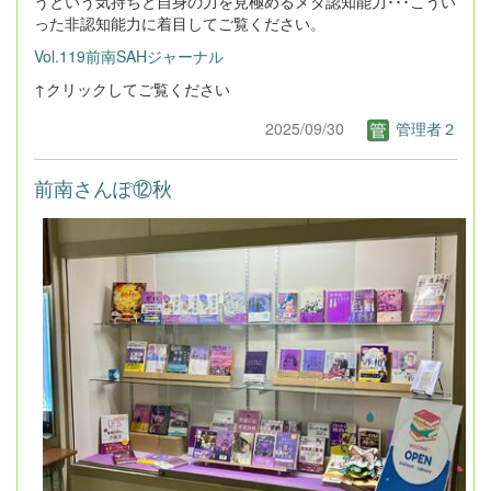
うという気持ちと自身の力を見極めるメタ認知能力･･･こうい
った非認知能力に着目してご覧ください。
Vol.119前南SAHジャーナル
↑クリックしてご覧ください
2025/09/30
管理者２
前南さんぽ⑫秋