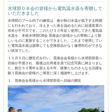
水球部ＯＢ会の皆様から電気温水器を寄贈して
いただきました
水球部のプール内での練習は、春や秋の水温が低下する時期
にも行われており、冷えきった体を温めるために給湯装置の
存在が不可欠です。このたび３０年近く使用してきた電気温
水器を、本校水球部OB会 晃南会の皆様からの寄附により新
しいものに更新することができました。これまで使用してい
た電気温水器は故障しても交換部品がなく修理対応ができな
い状況でした。
１０月５日に贈呈式を行い、晃南会会長様から水球部部長へ
目録が手渡され、最後は出席者全員で記念写真に納まりまし
た。創立５０周年を迎える今年、後輩たちのさらなる活躍を
願う晃南会の皆様のご厚意に深く感謝申し上げます。
１ 晃南会会長様から水球部部長へ目録の贈呈