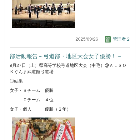
2025/09/26
管理者２
部活動報告～弓道部・地区大会女子優勝！～
9月27日（土）県高等学校弓道地区大会（中毛）@ＡＬＳＯ
Ｋぐんま武道館弓道場
◎結果
女子・Ｂチーム 優勝
Ｃチーム ４位
女子・個人 優勝（２年）