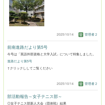
2025/10/14
管理者２
前南進路だより第5号
今号は「英語外部資格と大学入試」について特集しました。
進路だより第5号
↑クリックししてご覧ください
2025/10/14
管理者２
部活動報告～女子テニス部～
◎女子テニス部新人大会（団体戦）結果